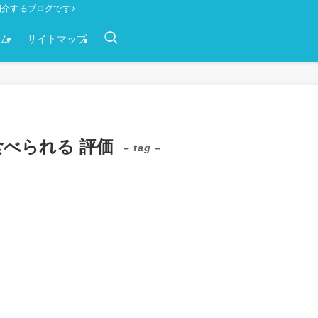
介するブログです♪
ム
サイトマップ
べられる 評価
– tag –