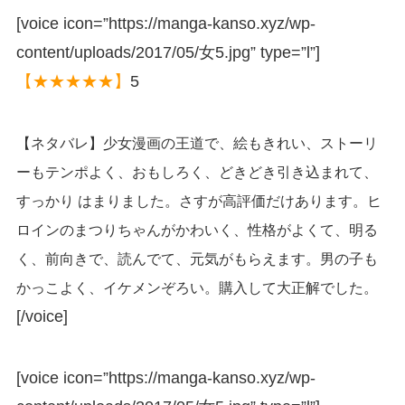
[voice icon=”https://manga-kanso.xyz/wp-
content/uploads/2017/05/女5.jpg” type=”l”]
【★★★★★】
5
【ネタバレ】少女漫画の王道で、絵もきれい、ストーリ
ーもテンポよく、おもしろく、どきどき引き込まれて、
すっかり はまりました。さすが高評価だけあります。ヒ
ロインのまつりちゃんがかわいく、性格がよくて、明る
く、前向きで、読んでて、元気がもらえます。男の子も
かっこよく、イケメンぞろい。購入して大正解でした。
[/voice]
[voice icon=”https://manga-kanso.xyz/wp-