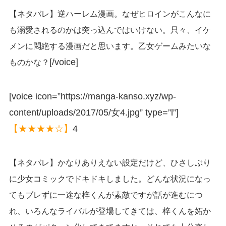
【ネタバレ】逆ハーレム漫画。なぜヒロインがこんなに
も溺愛されるのかは突っ込んではいけない。只々、イケ
メンに悶絶する漫画だと思います。乙女ゲームみたいな
[/voice]
ものかな？
[voice icon=”https://manga-kanso.xyz/wp-
content/uploads/2017/05/女4.jpg” type=”l”]
【★★★★☆】
4
【ネタバレ】かなりありえない設定だけど、ひさしぶり
に少女コミックでドキドキしました。どんな状況になっ
てもブレずに一途な梓くんが素敵ですが話が進むにつ
れ、いろんなライバルが登場してきては、梓くんを妬か