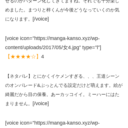
せるのがパターン化してきてますね。それでも十分楽し
めました。まつりと梓くんが今後どうなっていくのか気
[/voice]
になります。
[voice icon=”https://manga-kanso.xyz/wp-
content/uploads/2017/05/女4.jpg” type=”l”]
【★★★★☆】
4
【ネタバレ】とにかくイケメンすぎる、、、王道シーン
のオンパレード&ぶっとんでる設定だけど萌えます。絵が
綺麗だから目の保養。あーカッコイイ。ミーハーにはた
[/voice]
まりません。
[voice icon=”https://manga-kanso.xyz/wp-