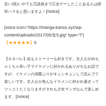
近い(笑)いやでも冗談抜きで乙女ゲーしたことある人は絶
[/voice]
対ハマると思いますよ！
[voice icon=”https://manga-kanso.xyz/wp-
content/uploads/2017/05/女5.jpg” type=”l”]
【★★★★★】
5
【ネタバレ】絵もストーリーも好きです。主人公がめち
ゃくちゃ良い子でイケメンに好かれるありがちなお話で
すが、イケメンの溺愛ぶりがキュンキュンして読んでて
楽しいです。主人公が色んなイケメンに好かれ過ぎって
ツッコミたくなりますがそれも少女マンガなんで楽しめ
[/voice]
ます。