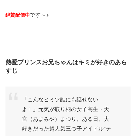
です～♪
絶賛配信中
熱愛プリンスお兄ちゃんはキミが好きのあら
すじ
「こんなヒミツ誰にも話せない
よ！」元気が取り柄の女子高生・天
宮（あまみや）まつり。ある日、大
好きだった超人気三つ子アイドル“テ