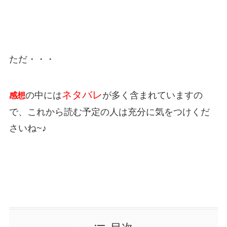
ただ・・・
ネタバレ
の中には
が多く含まれていますの
感想
で、これから読む予定の人は充分に気をつけくだ
さいね~♪