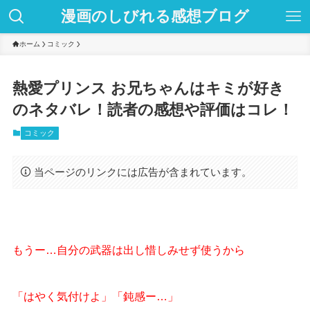
漫画のしびれる感想ブログ
ホーム
コミック
熱愛プリンス お兄ちゃんはキミが好き
のネタバレ！読者の感想や評価はコレ！
コミック
当ページのリンクには広告が含まれています。
もうー…自分の武器は出し惜しみせず使うから
「はやく気付けよ」「鈍感ー…」