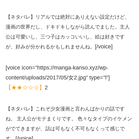
【ネタバレ】リアルでは絶対にありえない設定だけど、
漫画の世界だし、ドキドキしながら読んでました。主人
公は可愛いし、三つ子はカッコいいし、絵は好きです
[/voice]
が、好みが分かれるかもしれませんね。
[voice icon=”https://manga-kanso.xyz/wp-
content/uploads/2017/05/女2.jpg” type=”l”]
【★★☆☆☆】
2
【ネタバレ】これぞ少女漫画と言わんばかりの話です
ね。 主人公がモテまくりです。 色々なタイプのイケメン
がでてきますが、話は可もなく不可もなくって感じで
[/voice]
す。