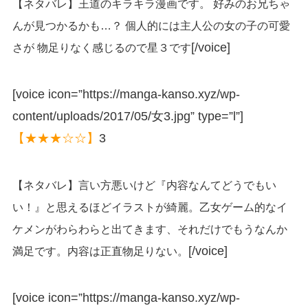
【ネタバレ】王道のキラキラ漫画です。 好みのお兄ちゃ
んが見つかるかも…？ 個人的には主人公の女の子の可愛
[/voice]
さが 物足りなく感じるので星３です
[voice icon=”https://manga-kanso.xyz/wp-
content/uploads/2017/05/女3.jpg” type=”l”]
【★★★☆☆】
3
【ネタバレ】言い方悪いけど『内容なんてどうでもい
い！』と思えるほどイラストが綺麗。乙女ゲーム的なイ
ケメンがわらわらと出てきます、それだけでもうなんか
[/voice]
満足です。内容は正直物足りない。
[voice icon=”https://manga-kanso.xyz/wp-