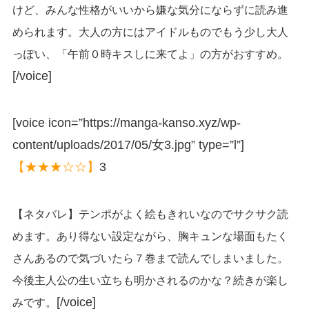
けど、みんな性格がいいから嫌な気分にならずに読み進
められます。大人の方にはアイドルものでもう少し大人
っぽい、「午前０時キスしに来てよ」の方がおすすめ。
[/voice]
[voice icon=”https://manga-kanso.xyz/wp-
content/uploads/2017/05/女3.jpg” type=”l”]
【★★★☆☆】
3
【ネタバレ】テンポがよく絵もきれいなのでサクサク読
めます。あり得ない設定ながら、胸キュンな場面もたく
さんあるので気づいたら７巻まで読んでしまいました。
今後主人公の生い立ちも明かされるのかな？続きが楽し
[/voice]
みです。