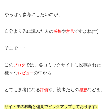
やっぱり参考にしたいのが、
自分より先に読んだ人の
や
ですよね(^^)
感想
意見
そこで・・・
この
では、各コミックサイトに投稿された
ブログ
様々な
の中から
レビュー
とても参考になる
や、読者たちの
などを、
評価
感想
サイト主の独断と偏見でピックアップしております♪