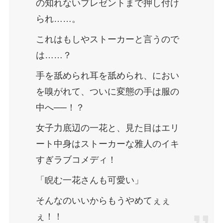
の知れないプレゼントまで押し付け
られ……。
これはもしやストーカーと言うので
は……？
手を舐められ耳を舐められ、におい
を嗅がれて、ついに変態の手は服の
中へ──！？
女子力底辺の一花と、見た目はエリ
ート中身はストーカーな雅人のイキ
すぎラブコメディ！
「睨む一花さんも可愛い」
そんなのいいからもうやめてぇぇ
ぇ！！