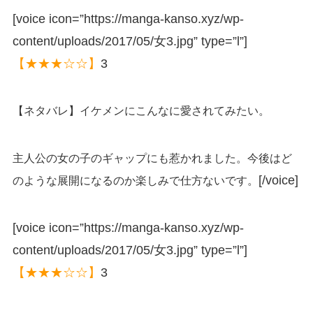
[voice icon=”https://manga-kanso.xyz/wp-
content/uploads/2017/05/女3.jpg” type=”l”]
【★★★☆☆】
3
【ネタバレ】イケメンにこんなに愛されてみたい。
主人公の女の子のギャップにも惹かれました。今後はど
[/voice]
のような展開になるのか楽しみで仕方ないです。
[voice icon=”https://manga-kanso.xyz/wp-
content/uploads/2017/05/女3.jpg” type=”l”]
【★★★☆☆】
3