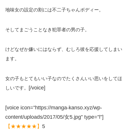
地味女の設定の割には不二子ちゃんボディー。
そしてまごうことなき犯罪者の男の子。
けどなぜか嫌いにはならず、むしろ彼を応援してしまい
ます。
女の子もとてもいい子なのでたくさんいい思いをしてほ
[/voice]
しいです。
[voice icon=”https://manga-kanso.xyz/wp-
content/uploads/2017/05/女5.jpg” type=”l”]
【★★★★★】
5