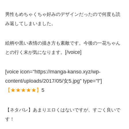
男性もめちゃくちゃ好みのデザインだったので何度も読
み返してしまいました。
絵柄や黒い表情の描き方も素敵です。今後の一花ちゃん
[/voice]
との行く末が気になります。
[voice icon=”https://manga-kanso.xyz/wp-
content/uploads/2017/05/女5.jpg” type=”l”]
【★★★★★】
5
【ネタバレ】あまりエロくはないですが、すごく良いで
す！