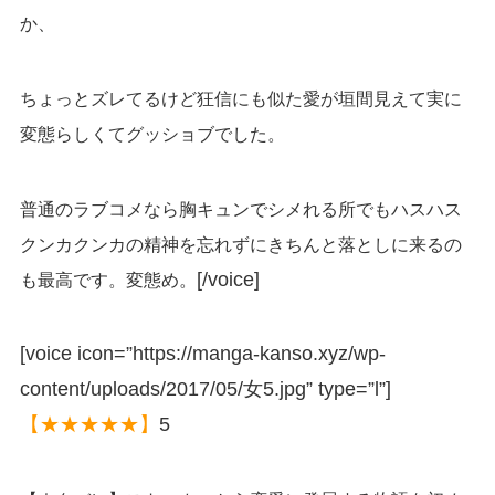
か、
ちょっとズレてるけど狂信にも似た愛が垣間見えて実に
変態らしくてグッショブでした。
普通のラブコメなら胸キュンでシメれる所でもハスハス
クンカクンカの精神を忘れずにきちんと落としに来るの
[/voice]
も最高です。変態め。
[voice icon=”https://manga-kanso.xyz/wp-
content/uploads/2017/05/女5.jpg” type=”l”]
【★★★★★】
5