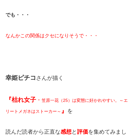
でも・・・
なんかこの関係はクセになりそうで・・・
幸姫ピチコ
さんが描く
『枯れ女子
・
笠原一花（25）は変態に好かれやすい。～エ
』
を
リートメガネはストーカー～
読んだ読者から正直な
感想
と
評価
を集めてみまし