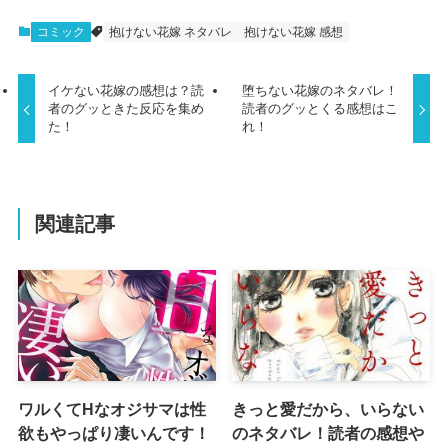
コミック
抱けない花嫁 ネタバレ
抱けない花嫁 感想
イケない花嫁の感想は？読
堕ちない花嫁のネタバレ！
者のグッときた反応を集め
読者のグッとくる感想はこ
た！
れ！
関連記事
ワルくてHなオジサマは性
きっと愛だから、いらない
欲もやっぱり凄いんです！
のネタバレ！読者の感想や