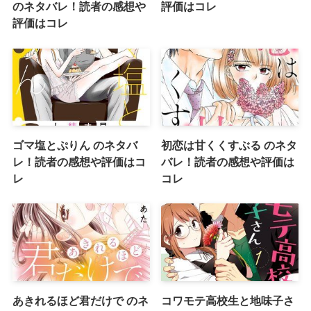
のネタバレ！読者の感想や
評価はコレ
評価はコレ
ゴマ塩とぷりん のネタバ
初恋は甘くくすぶる のネタ
レ！読者の感想や評価はコ
バレ！読者の感想や評価は
レ
コレ
あきれるほど君だけで のネ
コワモテ高校生と地味子さ