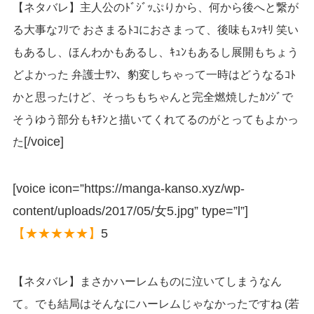
【ネタバレ】主人公のﾄﾞｼﾞｯぷりから、何から後へと繋が
る大事なﾌﾘで おさまるﾄｺにおさまって、後味もｽｯｷﾘ 笑い
もあるし、ほんわかもあるし、ｷｭﾝもあるし展開もちょう
どよかった 弁護士ｻﾝ、豹変しちゃって一時はどうなるｺﾄ
かと思ったけど、そっちもちゃんと完全燃焼したｶﾝｼﾞで
そうゆう部分もｷﾁﾝと描いてくれてるのがとってもよかっ
[/voice]
た
[voice icon=”https://manga-kanso.xyz/wp-
content/uploads/2017/05/女5.jpg” type=”l”]
【★★★★★】
5
【ネタバレ】まさかハーレムものに泣いてしまうなん
て。でも結局はそんなにハーレムじゃなかったですね (若