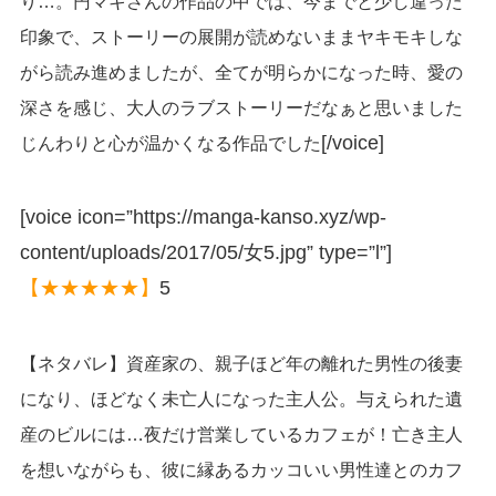
り…。円マキさんの作品の中では、今までと少し違った
印象で、ストーリーの展開が読めないままヤキモキしな
がら読み進めましたが、全てが明らかになった時、愛の
深さを感じ、大人のラブストーリーだなぁと思いました
[/voice]
じんわりと心が温かくなる作品でした
[voice icon=”https://manga-kanso.xyz/wp-
content/uploads/2017/05/女5.jpg” type=”l”]
【★★★★★】
5
【ネタバレ】資産家の、親子ほど年の離れた男性の後妻
になり、ほどなく未亡人になった主人公。与えられた遺
産のビルには…夜だけ営業しているカフェが！亡き主人
を想いながらも、彼に縁あるカッコいい男性達とのカフ