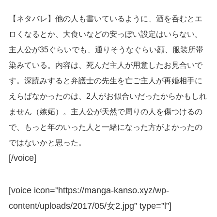
【ネタバレ】他の人も書いているように、酒を呑むとエ
ロくなるとか、大食いなどの安っぽい設定はいらない。
主人公が35ぐらいでも、通りそうなぐらい顔、服装所帯
染みている。内容は、死んだ主人が用意したお見合いで
す。深読みすると弁護士の先生を亡ご主人が再婚相手に
えらばなかったのは、2人がお似合いだったからかもしれ
ません（嫉妬）。主人公が天然で周りの人を傷つけるの
で、もっと年のいった人と一緒になった方がよかったの
ではないかと思った。
[/voice]
[voice icon=”https://manga-kanso.xyz/wp-
content/uploads/2017/05/女2.jpg” type=”l”]