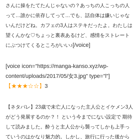
さんに操をたてたんじゃないの？あっちの人こっちの人
って…誰かに依存してって…でも、話自体は嫌いじゃな
いんだけどね。カフェの3人はステキだったよ。わたしは
望くんかな♡ちょっと裏表あるけど、感情をストレート
[/voice]
にぶつけてくるところがいい♪
[voice icon=”https://manga-kanso.xyz/wp-
content/uploads/2017/05/女3.jpg” type=”l”]
【★★★☆☆】
3
【ネタバレ】23歳で未亡人になった主人公とイケメン3人
がどう発展するのか？！ という今までにない設定で 期待
して読みました。酔うと主人公から襲ってしかも上手っ
ていうのはかなり魅力的。しかし、旅行に行った後から