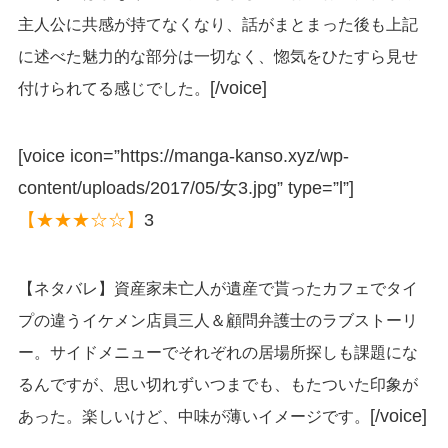
主人公に共感が持てなくなり、話がまとまった後も上記
に述べた魅力的な部分は一切なく、惚気をひたすら見せ
[/voice]
付けられてる感じでした。
[voice icon=”https://manga-kanso.xyz/wp-
content/uploads/2017/05/女3.jpg” type=”l”]
【★★★☆☆】
3
【ネタバレ】資産家未亡人が遺産で貰ったカフェでタイ
プの違うイケメン店員三人＆顧問弁護士のラブストーリ
ー。サイドメニューでそれぞれの居場所探しも課題にな
るんですが、思い切れずいつまでも、もたついた印象が
[/voice]
あった。楽しいけど、中味が薄いイメージです。