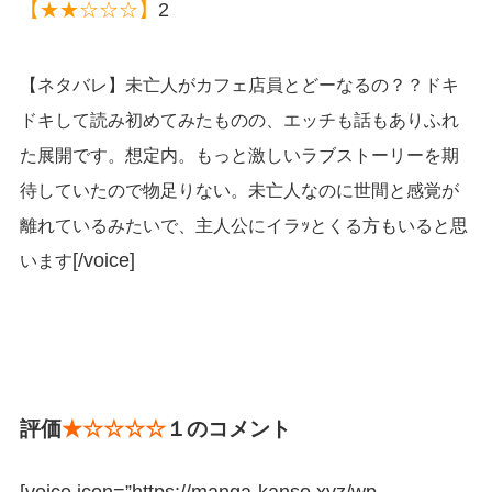
【★★☆☆☆】
2
【ネタバレ】未亡人がカフェ店員とどーなるの？？ドキ
ドキして読み初めてみたものの、エッチも話もありふれ
た展開です。想定内。もっと激しいラブストーリーを期
待していたので物足りない。未亡人なのに世間と感覚が
離れているみたいで、主人公にイラｯとくる方もいると思
[/voice]
います
評価
★☆☆☆☆
１のコメント
[voice icon=”https://manga-kanso.xyz/wp-