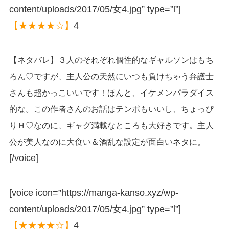
content/uploads/2017/05/女4.jpg” type=”l”]
【★★★★☆】
4
【ネタバレ】３人のそれぞれ個性的なギャルソンはもち
ろん♡ですが、主人公の天然にいつも負けちゃう弁護士
さんも超かっこいいです！ほんと、イケメンパラダイス
的な。この作者さんのお話はテンポもいいし、ちょっぴ
りＨ♡なのに、ギャグ満載なところも大好きです。主人
公が美人なのに大食い＆酒乱な設定が面白いネタに。
[/voice]
[voice icon=”https://manga-kanso.xyz/wp-
content/uploads/2017/05/女4.jpg” type=”l”]
【★★★★☆】
4