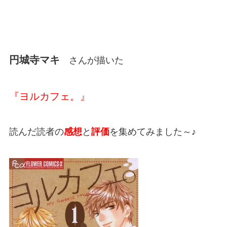
円城寺マキ
さんが描いた
『ヨルカフェ。』
読んだ読者の
感想
と
評価
を集めてみました～♪