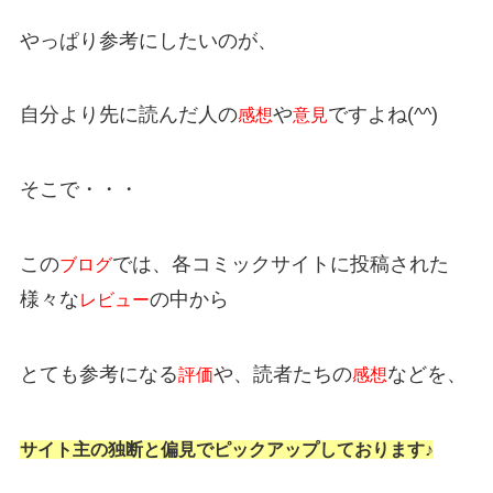
やっぱり参考にしたいのが、
自分より先に読んだ人の
や
ですよね(^^)
感想
意見
そこで・・・
この
では、各コミックサイトに投稿された
ブログ
様々な
の中から
レビュー
とても参考になる
や、読者たちの
などを、
評価
感想
サイト主の独断と偏見でピックアップしております♪