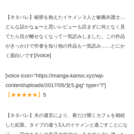
【ネタバレ】秘密を抱えたイケメン３人と敏腕弁護士…
どんな話かなぁ〜と思いレビューも読まずに何となく見
てたら目が離せなくなって一気読みしました。この作品
がきっかけで作者を知り他の作品も一気読み……とにか
[/voice]
く面白いです
[voice icon=”https://manga-kanso.xyz/wp-
content/uploads/2017/05/女5.jpg” type=”l”]
【★★★★★】
5
【ネタバレ】夫の遺言により、夜だけ開くカフェを相続
した妃菜。タイプの違う3人のイケメンと過ごすことにな