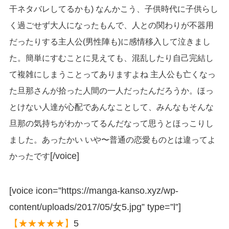
干ネタバレしてるかも) なんかこう、子供時代に子供らし
く過ごせず大人になったもんで、人との関わりが不器用
だったりする主人公(男性陣も)に感情移入して泣きまし
た。簡単にすむことに見えても、混乱したり自己完結し
て複雑にしまうことってありますよね 主人公も亡くなっ
た旦那さんが拾った人間の一人だったんだろうか。ほっ
とけない人達が心配であんなことして、みんなもそんな
旦那の気持ちがわかってるんだなって思うとほっこりし
ました。あったかい いや〜普通の恋愛ものとは違ってよ
[/voice]
かったです
[voice icon=”https://manga-kanso.xyz/wp-
content/uploads/2017/05/女5.jpg” type=”l”]
【★★★★★】
5