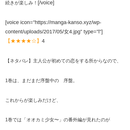
[/voice]
続きが楽しみ！
[voice icon=”https://manga-kanso.xyz/wp-
content/uploads/2017/05/女4.jpg” type=”l”]
【★★★★☆】
4
【ネタバレ】主人公が初めての恋をする所からなので、
1巻は、まだまだ序盤中の 序盤。
これからが楽しみだけど、
1巻では「オオカミ少女〜」の番外編が見れたのが