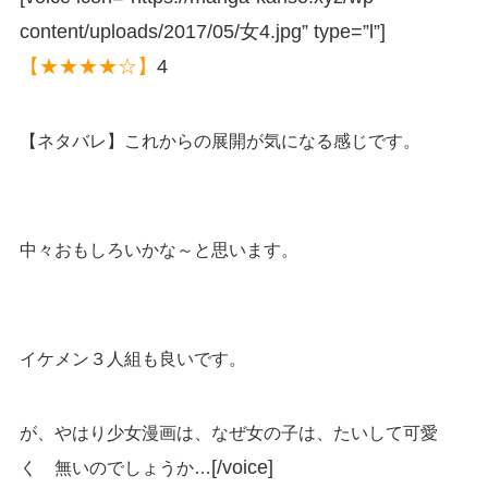
content/uploads/2017/05/女4.jpg” type=”l”]
【★★★★☆】
4
【ネタバレ】これからの展開が気になる感じです。
中々おもしろいかな～と思います。
イケメン３人組も良いです。
が、やはり少女漫画は、なぜ女の子は、たいして可愛
[/voice]
く 無いのでしょうか…