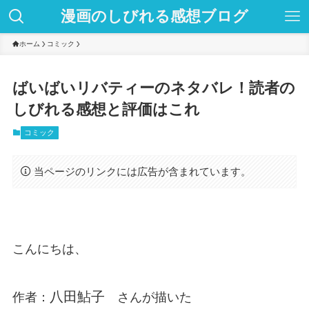
漫画のしびれる感想ブログ
ホーム
コミック
ばいばいリバティーのネタバレ！読者の
しびれる感想と評価はこれ
コミック
当ページのリンクには広告が含まれています。
こんにちは、
八田鮎子
作者：
さんが描いた