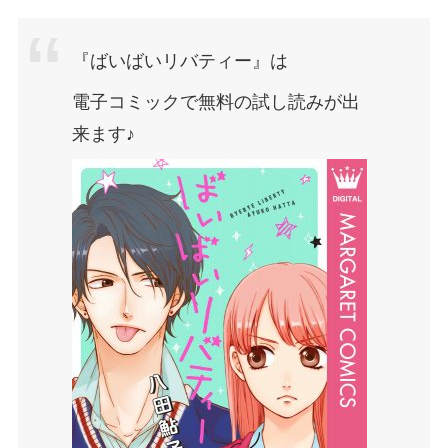
『ばいばいリバティー』は
電子コミックで無料の試し読みが出
来ます♪