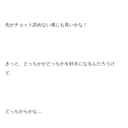
先がチョット読めない感じも良いかな！
きっと、どっちかがどっちかを好きになるんだろうけ
ど、
どっちからかな…