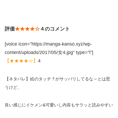
評価
★★★★☆
４のコメント
[voice icon=”https://manga-kanso.xyz/wp-
content/uploads/2017/05/女4.jpg” type=”l”]
【★★★★☆】
4
【ネタバレ】絵のタッチ？がサッパリしてるな～とは思
うけど、
良い感じにイケメン&可愛いし内容もサラッと読みやすい