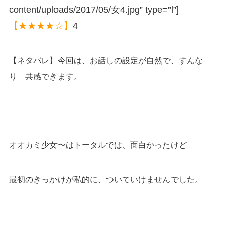
content/uploads/2017/05/女4.jpg” type=”l”]
【★★★★☆】
4
【ネタバレ】今回は、お話しの設定が自然で、すんな
り 共感できます。
オオカミ少女〜はトータルでは、面白かったけど
最初のきっかけが私的に、ついていけませんでした。