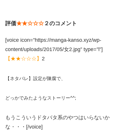
評価
★★☆☆☆
２のコメント
[voice icon=”https://manga-kanso.xyz/wp-
content/uploads/2017/05/女2.jpg” type=”l”]
【★★☆☆☆】
2
【ネタバレ】設定が陳腐で、
どっかでみたようなストーリー^^;
もうこういうドタバタ系のやつはいらないか
な・・・[/voice]