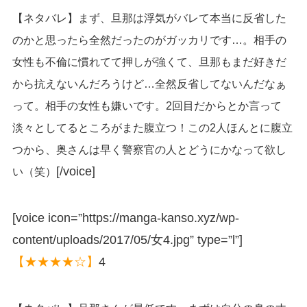
【ネタバレ】まず、旦那は浮気がバレて本当に反省した
のかと思ったら全然だったのがガッカリです…。相手の
女性も不倫に慣れてて押しが強くて、旦那もまだ好きだ
から抗えないんだろうけど…全然反省してないんだなぁ
って。相手の女性も嫌いです。2回目だからとか言って
淡々としてるところがまた腹立つ！この2人ほんとに腹立
つから、奥さんは早く警察官の人とどうにかなって欲し
[/voice]
い（笑）
[voice icon=”https://manga-kanso.xyz/wp-
content/uploads/2017/05/女4.jpg” type=”l”]
【★★★★☆】
4