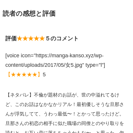
読者の感想と評価
評価
★★★★★
５のコメント
[voice icon=”https://manga-kanso.xyz/wp-
content/uploads/2017/05/女5.jpg” type=”l”]
【★★★★★】
5
【ネタバレ】不倫が題材のお話が、世の中溢れてるけ
ど、このお話はなかなかリアル！最初優しそうな旦那さ
んが浮気してて、うわっ最低〜！とかって思ったけど。
旦那さんの初恋の相手に似た職場の同僚とのやり取りを
読むと、お互い恋に落ちちゃうかもな〜、と思った。勿