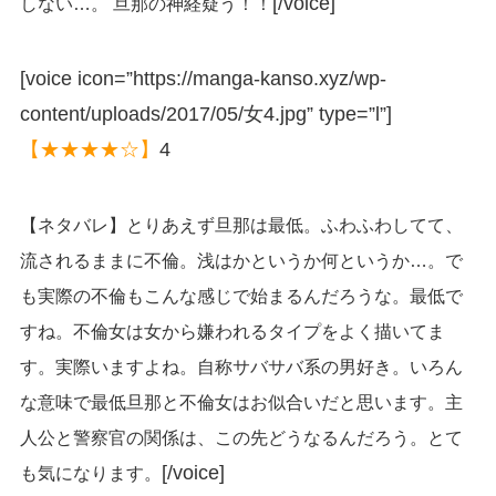
[/voice]
しない…。 旦那の神経疑う！！
[voice icon=”https://manga-kanso.xyz/wp-
content/uploads/2017/05/女4.jpg” type=”l”]
【★★★★☆】
4
【ネタバレ】とりあえず旦那は最低。ふわふわしてて、
流されるままに不倫。浅はかというか何というか…。で
も実際の不倫もこんな感じで始まるんだろうな。最低で
すね。不倫女は女から嫌われるタイプをよく描いてま
す。実際いますよね。自称サバサバ系の男好き。いろん
な意味で最低旦那と不倫女はお似合いだと思います。主
人公と警察官の関係は、この先どうなるんだろう。とて
[/voice]
も気になります。