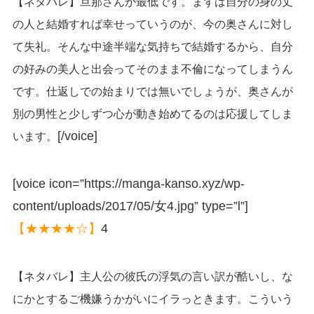
【ネタバレ】旦那さんが最低です。まずは自分の身の丈
の人と結婚すれば幸せっていうのが、今の奥さんに対し
て失礼。そんな中途半端な気持ちで結婚するから、自分
の好みの美人と出会ってそのまま不倫になってしまうん
です。仕返しでの始まりでは無いでしょうが、奥さんが
別の男性と少しずつ心が動き始めてるのは応援してしま
[/voice]
います。
[voice icon=”https://manga-kanso.xyz/wp-
content/uploads/2017/05/女4.jpg” type=”l”]
【★★★★☆】
4
【ネタバレ】主人公の彼氏の浮気の言い訳が酷いし、な
にかとするご機嫌うかがいにイラっときます。こういう