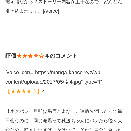
据え膳だから？ストーリー内容が上手なので、どんどん
[/voice]
引き込まれます。
評価
★★★★☆
４のコメント
[voice icon=”https://manga-kanso.xyz/wp-
content/uploads/2017/05/女4.jpg” type=”l”]
【★★★★☆】
4
【ネタバレ】旦那は馬鹿だよなー。連絡先消したって毎
日会うのに、同じ職場って穂波ちゃんにバレたら後々大
変なのに軽々しい嘘ばっかはいて。それに自分に合った