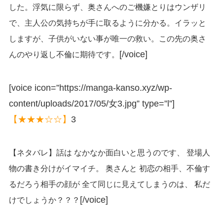
した。浮気に限らず、奥さんへのご機嫌とりはウンザリ
で、主人公の気持ちが手に取るように分かる。イラッと
しますが、子供がいない事が唯一の救い。この先の奥さ
[/voice]
んのやり返し不倫に期待です。
[voice icon=”https://manga-kanso.xyz/wp-
content/uploads/2017/05/女3.jpg” type=”l”]
【★★★☆☆】
3
【ネタバレ】話は なかなか面白いと思うのです、 登場人
物の書き分けがイマイチ。 奥さんと 初恋の相手、不倫す
るだろう相手の顔が 全て同じに見えてしまうのは、 私だ
[/voice]
けでしょうか？？？