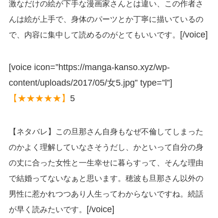
激なだけの絵が下手な漫画家さんとは違い、この作者さ
んは絵が上手で、身体のパーツとか丁寧に描いているの
[/voice]
で、内容に集中して読めるのがとてもいいです。
[voice icon=”https://manga-kanso.xyz/wp-
content/uploads/2017/05/女5.jpg” type=”l”]
【★★★★★】
5
【ネタバレ】この旦那さん自身もなぜ不倫してしまった
のかよく理解していなさそうだし、かといって自分の身
の丈に合った女性と一生幸せに暮らすって、そんな理由
で結婚ってないなぁと思います。穂波も旦那さん以外の
男性に惹かれつつあり人生ってわからないですね。続話
[/voice]
が早く読みたいです。