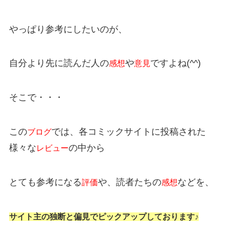
やっぱり参考にしたいのが、
自分より先に読んだ人の
や
ですよね(^^)
感想
意見
そこで・・・
この
では、各コミックサイトに投稿された
ブログ
様々な
の中から
レビュー
とても参考になる
や、読者たちの
などを、
評価
感想
サイト主の独断と偏見でピックアップしております♪