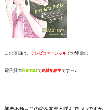
この漫画は、
でお馴染の
テレビコマーシャル
Renta!
電子貸本
で
です～♪
絶賛配信中
初恋不倫～この恋を初恋と呼んでいいですか