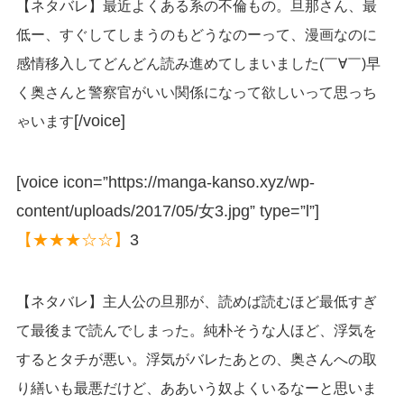
【ネタバレ】最近よくある系の不倫もの。旦那さん、最
低ー、すぐしてしまうのもどうなのーって、漫画なのに
感情移入してどんどん読み進めてしまいました(￣∀￣)早
く奥さんと警察官がいい関係になって欲しいって思っち
[/voice]
ゃいます
[voice icon=”https://manga-kanso.xyz/wp-
content/uploads/2017/05/女3.jpg” type=”l”]
【★★★☆☆】
3
【ネタバレ】主人公の旦那が、読めば読むほど最低すぎ
て最後まで読んでしまった。純朴そうな人ほど、浮気を
するとタチが悪い。浮気がバレたあとの、奥さんへの取
り繕いも最悪だけど、ああいう奴よくいるなーと思いま