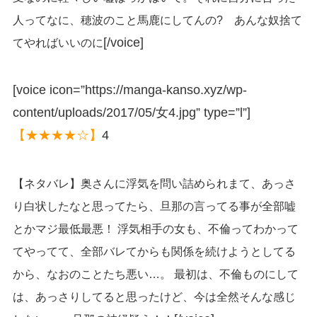
人ってなに、穂波のこと馬鹿にしてんの? あんな奴捨て
[/voice]
てやればいいのに
[voice icon=”https://manga-kanso.xyz/wp-
content/uploads/2017/05/女4.jpg” type=”l”]
【★★★★☆】
4
【ネタバレ】奥さんに浮気を問い詰められまて、あっさ
り白状したなと思ってたら、旦那の言ってる事が全部嘘
とかマジ最低最悪！ 浮気相手の女も、不倫ってわかって
てやってて、全部バレてからも関係を続けようとしてる
から、なおのことたち悪い…。 最初は、不倫ものにして
は、あっさりしてると思ったけど、今は全然そんな感じ