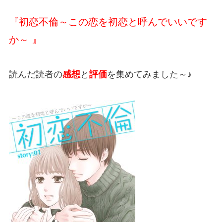
『初恋不倫～この恋を初恋と呼んでいいです
か～ 』
読んだ読者の
感想
と
評価
を集めてみました～♪