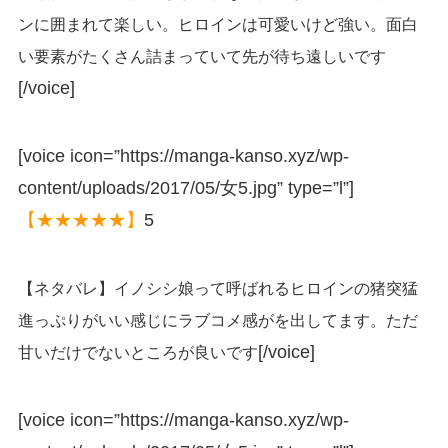
ンに囲まれて楽しい。ヒロインは可愛いけど強い。面白
い要素がたくさん詰まっていて先が待ち遠しいです
[/voice]
[voice icon=”https://manga-kanso.xyz/wp-
content/uploads/2017/05/女5.jpg” type=”l”]
【★★★★★】
5
【ネタバレ】イノシシ娘って呼ばれるヒロインの猪突猛
進っぷりがいい感じにラブコメ感がを出してます。ただ
[/voice]
甘いだけでないところが良いです
[voice icon=”https://manga-kanso.xyz/wp-