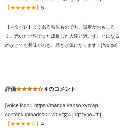
【★★★★★】
5
【ネタバレ】よくある転生ものでも、設定がおもしろ
く、元いた世界でまた成長した人達と過ごすことになる
[/voice]
のがとても興味がわき、続きが気になります！
評価
★★★★☆
４のコメント
[voice icon=”https://manga-kanso.xyz/wp-
content/uploads/2017/05/女4.jpg” type=”l”]
【★★★★☆】
4