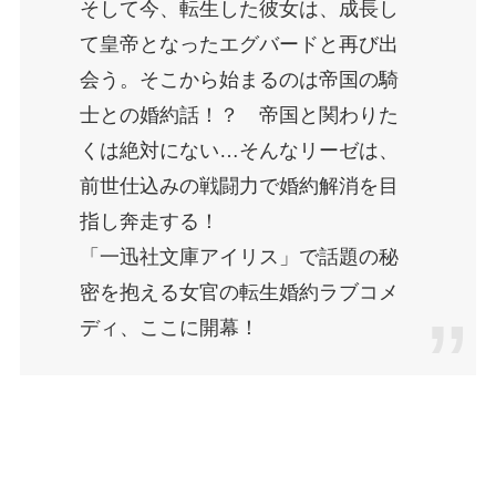
そして今、転生した彼女は、成長し
て皇帝となったエグバードと再び出
会う。そこから始まるのは帝国の騎
士との婚約話！？ 帝国と関わりた
くは絶対にない…そんなリーゼは、
前世仕込みの戦闘力で婚約解消を目
指し奔走する！
「一迅社文庫アイリス」で話題の秘
密を抱える女官の転生婚約ラブコメ
ディ、ここに開幕！