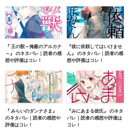
『 王の獣～掩蔽のアルカナ
『彼に依頼してはいけませ
～』 のネタバレ｜読者の感
ん』 のネタバレ｜読者の感
想や評価はコレ！
想や評価はコレ！
『 みらいのダンナさま』
『みにあまる彼氏』 のネタ
のネタバレ｜読者の感想や
バレ｜読者の感想や評価は
評価はコレ！
コレ！