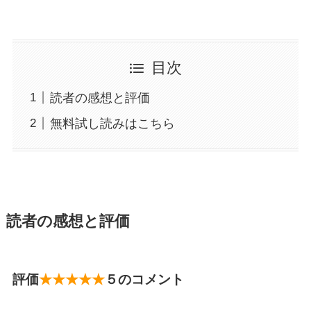
目次
読者の感想と評価
無料試し読みはこちら
読者の感想と評価
評価
★★★★★
５のコメント