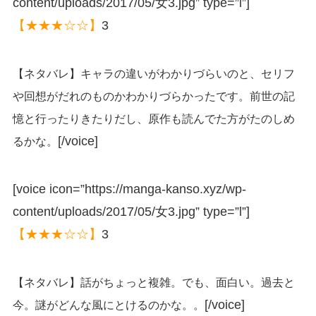
content/uploads/2017/05/女3.jpg” type=”l”]
【★★★☆☆】
3
【ネタバレ】キャラの違いがわかりづらいのと、セリフ
や回想がだれのものかわかりづらかったです。前世の記
憶と行ったりきたりだし、原作も読んでた方がたのしめ
[/voice]
るかな。
[voice icon=”https://manga-kanso.xyz/wp-
content/uploads/2017/05/女3.jpg” type=”l”]
【★★★☆☆】
3
【ネタバレ】話がちょっと複雑。でも、面白い。過去と
[/voice]
今。謎がどんな風にとけるのかな。。