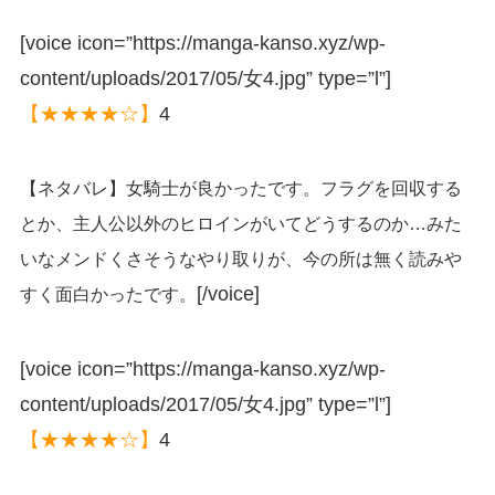
[voice icon=”https://manga-kanso.xyz/wp-
content/uploads/2017/05/女4.jpg” type=”l”]
【★★★★☆】
4
【ネタバレ】女騎士が良かったです。フラグを回収する
とか、主人公以外のヒロインがいてどうするのか…みた
いなメンドくさそうなやり取りが、今の所は無く読みや
[/voice]
すく面白かったです。
[voice icon=”https://manga-kanso.xyz/wp-
content/uploads/2017/05/女4.jpg” type=”l”]
【★★★★☆】
4