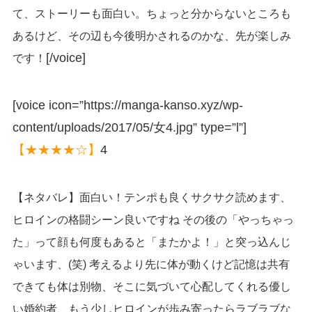
て、ストーリーも面白い。ちょっと分からないところも
あるけど、その辺も今後明かされるのかな、先が楽しみ
[/voice]
です！
[voice icon=”https://manga-kanso.xyz/wp-
content/uploads/2017/05/女4.jpg” type=”l”]
【★★★★☆】
4
【ネタバレ】面白い！テンポも良くサクサク読めます、
ヒロインの格闘シーン良いですね その後の「やっちゃっ
た」って顔も何度もあると「またかよ！」と突っ込んじ
ゃいます、(笑) 考えるより先に体が動くけど記憶は共有
できても体は別物、そこに気づいて心配してくれる優し
い婚約者、もう少しヒロインが歩み寄ったらラブラブな