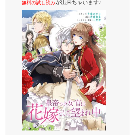
が出来ちゃいます♪
無料の試し読み