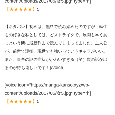
content/uploads/2017/05/女5.jpg” type=”l”]
【★★★★★】
5
【ネタバレ】初めは、無料で読み始めたのですが、転生
もの好きな私としては、どストライクで。展開も早くあ
っという間に最新刊まで読んでしまってました。主人公
が、前世で護衛、現世でも強いっていうキャラがいい。
また、皇帝の謎の症状がかわいすぎる（笑）次の話が出
[/voice]
るのが待ち遠しいです！
[voice icon=”https://manga-kanso.xyz/wp-
content/uploads/2017/05/女5.jpg” type=”l”]
【★★★★★】
5