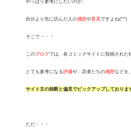
やっぱり参考にしたいのが、
自分より先に読んだ人の
感想
や
意見
ですよね(^^)
そこで・・・
この
ブログ
では、各コミックサイトに投稿された
とても参考になる
評価
や、読者たちの
感想
などを
サイト主の独断と偏見でピックアップしておりま
ただ・・・