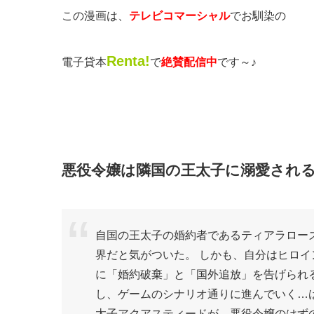
この漫画は、
テレビコマーシャル
でお馴染の
Renta!
電子貸本
で
絶賛配信中
です～♪
悪役令嬢は隣国の王太子に溺愛され
自国の王太子の婚約者であるティアラロー
界だと気がついた。 しかも、自分はヒロイ
に「婚約破棄」と「国外追放」を告げられ
し、ゲームのシナリオ通りに進んでいく…
太子アクアスティードが、悪役令嬢のはずの