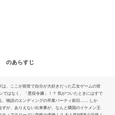
る のあらすじ
ズは、ここが前世で自分が大好きだった乙女ゲームの世
ンではなく、「悪役令嬢」！？ 気がついたときにはすで
る、物語のエンディングの卒業パーティ前日…… しか
はずが、ありえない出来事が。なんと隣国のイケメン王
ティアラローズに突然の求婚！？ 大人気WEB小説発！