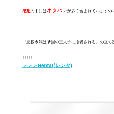
ネタバレ
感想
の中には
が多く含まれていますの
『悪役令嬢は隣国の王太子に溺愛される』の立ち読
↓↓↓↓↓
＞＞＞Renta!(レンタ)