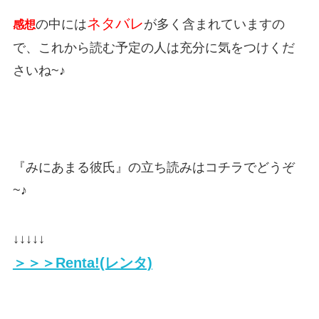
ネタバレ
の中には
が多く含まれていますの
感想
で、これから読む予定の人は充分に気をつけくだ
さいね~♪
『みにあまる彼氏』の立ち読みはコチラでどうぞ
~♪
↓↓↓↓↓
＞＞＞Renta!(レンタ)