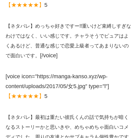
【★★★★★】
5
【ネタバレ】めっちゃ好きですー!!重いけど束縛しすぎな
わけではなく、いい感じです。チャラそうでピュアはよ
くあるけど、普通な感じで恋愛上級者ってあまりないの
[/voice]
で面白いです。
[voice icon=”https://manga-kanso.xyz/wp-
content/uploads/2017/05/女5.jpg” type=”l”]
【★★★★★】
5
【ネタバレ】最初は重たい彼氏くんの話で気持ちが暗く
なるストーリーかと思いきや、めちゃめちゃ面白いコメ
ディでした。周りの友達とかサブキャラも個性豊かです