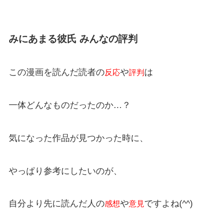
みにあまる彼氏 みんなの評判
この漫画を読んだ読者の
や
は
反応
評判
一体どんなものだったのか…？
気になった作品が見つかった時に、
やっぱり参考にしたいのが、
自分より先に読んだ人の
や
ですよね(^^)
感想
意見