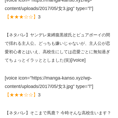
[voice icon=”https://manga-kanso.xyz/wp-
content/uploads/2017/05/女3.jpg” type=”l”]
【★★★☆☆】
3
【ネタバレ】ヤンデレ束縛腹黒彼氏とピュアボーイの間
で揺れる主人公。どっちも嫌いじゃないが、主人公が恋
愛初心者とはいえ、高校生にしては恋愛ごとに無知過ぎ
[/voice]
てちょっとイラッととしました(笑)
[voice icon=”https://manga-kanso.xyz/wp-
content/uploads/2017/05/女3.jpg” type=”l”]
【★★★☆☆】
3
【ネタバレ】そこまで馬鹿？ 今時そんな高校生います？