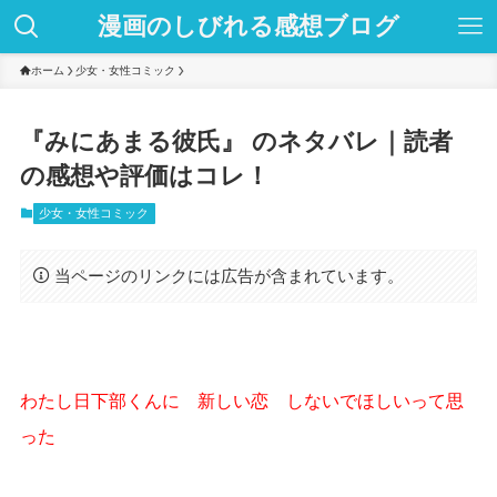
漫画のしびれる感想ブログ
ホーム
少女・女性コミック
『みにあまる彼氏』 のネタバレ｜読者
の感想や評価はコレ！
少女・女性コミック
当ページのリンクには広告が含まれています。
わたし日下部くんに 新しい恋 しないでほしいって思
った