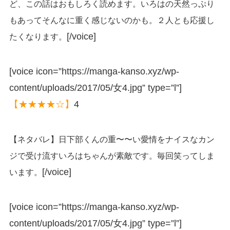
ど、この話はおもしろく読めます。いろはの天然っぷり
もあってそんなに重く感じないのかも。２人とも応援し
[/voice]
たくなります。
[voice icon=”https://manga-kanso.xyz/wp-
content/uploads/2017/05/女4.jpg” type=”l”]
【★★★★☆】
4
【ネタバレ】日下部くんの重〜〜い愛情をナイスなカン
ジで受け流すいろはちゃんが素敵です。毎回笑ってしま
[/voice]
います。
[voice icon=”https://manga-kanso.xyz/wp-
content/uploads/2017/05/女4.jpg” type=”l”]