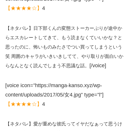
【★★★★☆】
4
【ネタバレ】日下部くんの変態ストーカーぶりが途中か
らエスカレートしてきて、もう読まなくていいかな？と
思ったのに、怖いものみたさでつい買ってしまうという
笑 周囲のキャラがいきいきしてて、やり取りが面白いか
[/voice]
らなんとなく読んでしまう不思議な話。
[voice icon=”https://manga-kanso.xyz/wp-
content/uploads/2017/05/女4.jpg” type=”l”]
【★★★★☆】
4
【ネタバレ】愛が重めな彼氏ってイヤだなぁって思うけ